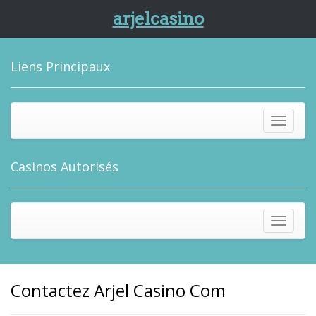
arjelcasino
Liens Principaux
Toggle
navigati
Casinos Autorisés
Toggle
navigati
Contactez Arjel Casino Com