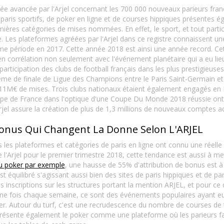
ée avancée par l'Arjel concernant les 700 000 nouveaux parieurs fr
 paris sportifs, de poker en ligne et de courses hippiques présentes ég
ières catégories de mises nommées. En effet, le sport, et tout parti
. Les plateformes agréées par l'Arjel dans ce registre connaissent 
e période en 2017. Cette année 2018 est ainsi une année record. Cet
n corrélation non seulement avec l'événement planétaire qui a eu lie
 participation des clubs de football français dans les plus prestigieu
ème de finale de Ligue des Champions entre le Paris Saint-Germain et 
 11M€ de mises. Trois clubs nationaux étaient également engagés en 
ipe de France dans l'optique d'une Coupe Du Monde 2018 réussie ont 
'Arjel assure la création de plus de 1,3 millions de nouveaux comptes 
onus Qui Changent La Donne Selon L'ARJEL
s les plateformes et catégories de paris en ligne ont connu une réell
 l'Arjel pour le premier trimestre 2018, cette tendance est aussi à m
du poker par exemple
, une hausse de 55% d'attribution de bonus est 
est équilibré s'agissant aussi bien des sites de paris hippiques et de pari
s inscriptions sur les structures portant la mention ARJEL, et pour ce q
ne fois chaque semaine, ce sont des événements populaires ayant eu 
uer. Autour du turf, c'est une recrudescence du nombre de courses de tro
présente également le poker comme une plateforme où les parieurs fav