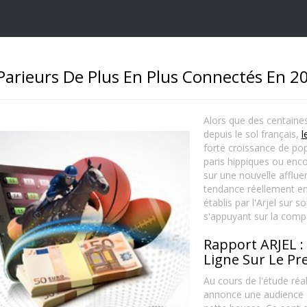
Parieurs De Plus En Plus Connectés En 2
Alors que des centaines
depuis le sol français,
l
forte croissance de pop
paris hippiques ou enc
sur une nouvelle affluen
tendance réellement en 
établis par l'Arjel sur 
s'appuyant sur la comp
Rapport ARJEL :
Ligne Sur Le Pr
Au cours de l'étude réal
annonce une audience su