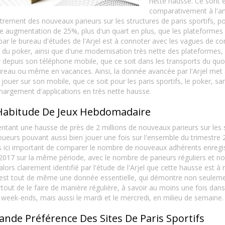
nette hausse. Ce sont e
comparativement à l'an
strement des nouveaux parieurs sur les structures de paris sportifs, p
e augmentation de 25%, plus d'un quart en plus, que les plateforme
par le bureau d'études de l'Arjel est à connoter avec les vagues de 
u du poker, ainsi que d'une modernisation très nette des plateformes, 
 depuis son téléphone mobile, que ce soit dans les transports du quotid
reau ou même en vacances. Ainsi, la donnée avancée par l'Arjel met 
 jouer sur son mobile, que ce soit pour les paris sportifs, le poker, san
hargement d'applications en très nette hausse.
abitude De Jeux Hebdomadaire
ntant une hausse de près de 2 millions de nouveaux parieurs sur les 
joueurs pouvant aussi bien jouer une fois sur l'ensemble du trimestre 20
rs ici important de comparer le nombre de nouveaux adhérents enreg
2017 sur la même période, avec le nombre de parieurs réguliers et no
t alors clairement identifié par l'étude de l'Arjel que cette hausse es
est tout de même une donnée essentielle, qui démontre non seulement
tout de le faire de manière régulière, à savoir au moins une fois dans 
 week-ends, mais aussi le mardi et le mercredi, en milieu de semaine.
ande Préférence Des Sites De Paris Sportifs