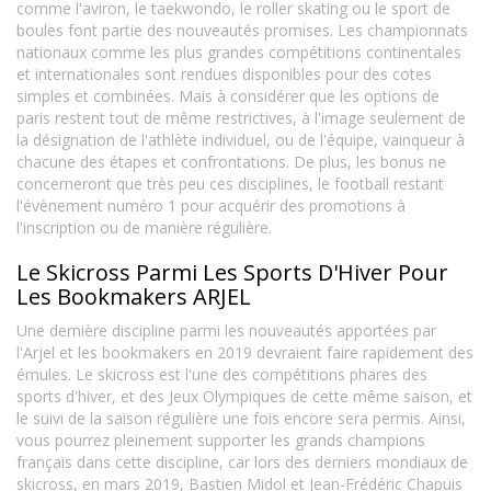
comme l'aviron, le taekwondo, le roller skating ou le sport de
boules font partie des nouveautés promises. Les championnats
nationaux comme les plus grandes compétitions continentales
et internationales sont rendues disponibles pour des cotes
simples et combinées. Mais à considérer que les options de
paris restent tout de même restrictives, à l'image seulement de
la désignation de l'athlète individuel, ou de l'équipe, vainqueur à
chacune des étapes et confrontations. De plus, les bonus ne
concerneront que très peu ces disciplines, le football restant
l'évènement numéro 1 pour acquérir des promotions à
l'inscription ou de manière régulière.
Le Skicross Parmi Les Sports D'Hiver Pour
Les Bookmakers ARJEL
Une dernière discipline parmi les nouveautés apportées par
l'Arjel et les bookmakers en 2019 devraient faire rapidement des
émules. Le skicross est l'une des compétitions phares des
sports d'hiver, et des Jeux Olympiques de cette même saison, et
le suivi de la saison régulière une fois encore sera permis. Ainsi,
vous pourrez pleinement supporter les grands champions
français dans cette discipline, car lors des derniers mondiaux de
skicross, en mars 2019, Bastien Midol et Jean-Frédéric Chapuis