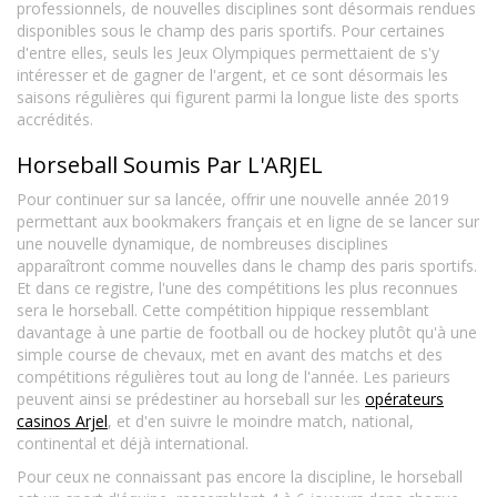
professionnels, de nouvelles disciplines sont désormais rendues
disponibles sous le champ des paris sportifs. Pour certaines
d'entre elles, seuls les Jeux Olympiques permettaient de s'y
intéresser et de gagner de l'argent, et ce sont désormais les
saisons régulières qui figurent parmi la longue liste des sports
accrédités.
Horseball Soumis Par L'ARJEL
Pour continuer sur sa lancée, offrir une nouvelle année 2019
permettant aux bookmakers français et en ligne de se lancer sur
une nouvelle dynamique, de nombreuses disciplines
apparaîtront comme nouvelles dans le champ des paris sportifs.
Et dans ce registre, l'une des compétitions les plus reconnues
sera le horseball. Cette compétition hippique ressemblant
davantage à une partie de football ou de hockey plutôt qu'à une
simple course de chevaux, met en avant des matchs et des
compétitions régulières tout au long de l'année. Les parieurs
peuvent ainsi se prédestiner au horseball sur les
opérateurs
casinos Arjel
, et d'en suivre le moindre match, national,
continental et déjà international.
Pour ceux ne connaissant pas encore la discipline, le horseball