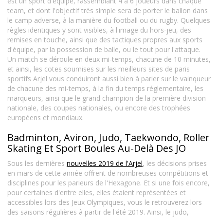
est un sport d'équipe, rassemblant 4 à 6 joueurs dans chaque
team, et dont l'objectif très simple sera de porter le ballon dans
le camp adverse, à la manière du football ou du rugby. Quelques
règles identiques y sont visibles, à l'image du hors-jeu, des
remises en touche, ainsi que des tactiques propres aux sports
d'équipe, par la possession de balle, ou le tout pour l'attaque.
Un match se déroule en deux mi-temps, chacune de 10 minutes,
et ainsi, les cotes soumises sur les meilleurs sites de paris
sportifs Arjel vous conduiront aussi bien à parier sur le vainqueur
de chacune des mi-temps, à la fin du temps réglementaire, les
marqueurs, ainsi que le grand champion de la première division
nationale, des coupes nationales, ou encore des trophées
européens et mondiaux.
Badminton, Aviron, Judo, Taekwondo, Roller
Skating Et Sport Boules Au-Delà Des JO
Sous les dernières
nouvelles 2019 de l'Arjel
, les décisions prises
en mars de cette année offrent de nombreuses compétitions et
disciplines pour les parieurs de l'Hexagone. Et si une fois encore,
pour certaines d'entre elles, elles étaient représentées et
accessibles lors des Jeux Olympiques, vous le retrouverez lors
des saisons régulières à partir de l'été 2019. Ainsi, le judo,