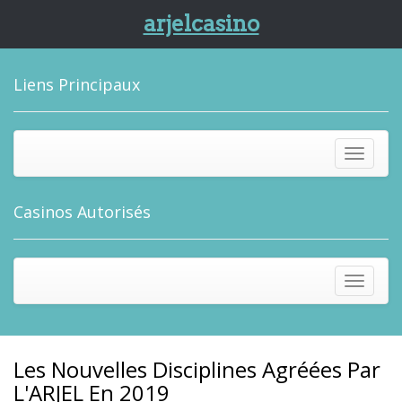
arjelcasino
Liens Principaux
Toggle
navigati
Casinos Autorisés
Toggle
navigati
Les Nouvelles Disciplines Agréées Par
L'ARJEL En 2019